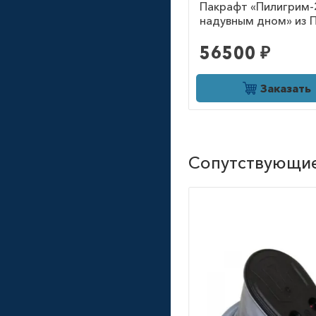
Пакрафт «Пилигрим-
надувным дном» из 
56500 ₽
Заказать
Сопутствующи