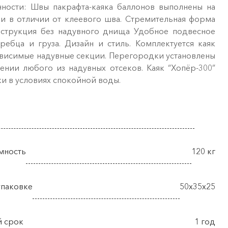
нности: Швы пакрафта-каяка баллонов выполнены на
ми в отличии от клеевого шва. Стремительная форма
онструкция без надувного днища Удобное подвесное
ебца и груза. Дизайн и стиль. Комплектуется каяк
зависимые надувные секции. Перегородки установлены
нии любого из надувных отсеков. Каяк “Хопёр-300”
ки в условиях спокойной воды.
мность
120 кг
упаковке
50х35х25
й срок
1 год