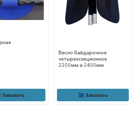
йдарочное
Универсальная сумка-
екционное
рюкзак на нос пакрафта
 2400мм
4700 ₽
Заказать
Заказать