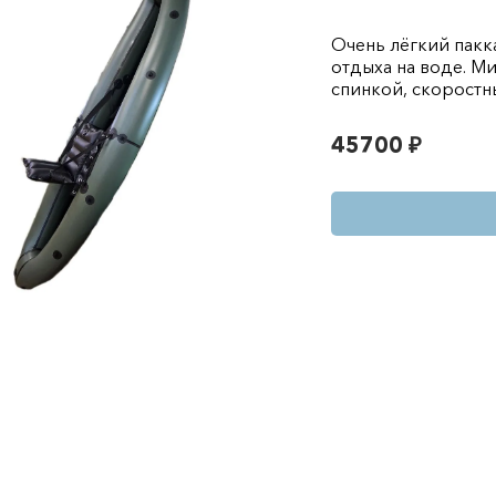
Очень лёгкий пакка
отдыха на воде. М
спинкой, скоростн
45700 ₽