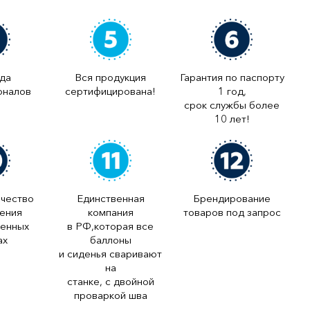
да
Вся продукция
Гарантия по паспорту
оналов
сертифицирована!
1 год,
срок службы более
10 лет!
ачество
Единственная
Брендирование
ления
компания
товаров под запрос
менных
в РФ,которая все
ах
баллоны
и сиденья сваривают
на
станке, с двойной
проваркой шва