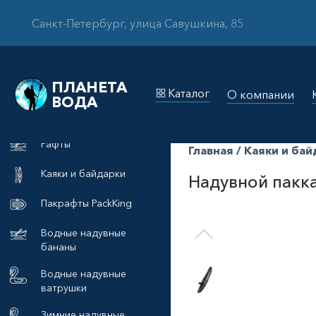
Санкт-Петербург, улица Савушкина, 85
ПЛАНЕТА
Каталог
О компании
ВОДА
Рафты
Главная
/
Каяки и бай
Каяки и байдарки
Надувной пакк
Пакрафты PackKing
Водные надувные
бананы
Водные надувные
ватрушки
Зимние надувные