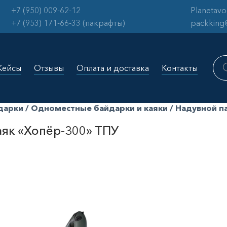
+7 (950) 009-62-12
Planetav
+7 (953) 171-66-33 (пакрафты)
packking
Пои
тов
Кейсы
Отзывы
Оплата и доставка
Контакты
дарки
/
Одноместные байдарки и каяки
/ Надувной п
аяк «Хопёр-300» ТПУ