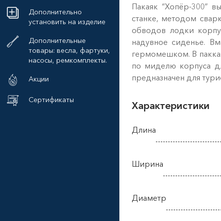
Пакаяк “Хопёр-300” в
Дополнительно
станке, методом свар
установить на изделие
обводов лодки корпус
Дополнительные
надувное сиденье. Вм
товары: весла, фартуки,
гермомешком. В паккая
насосы, ремкомплекты.
по миделю корпуса дл
предназначен для тури
Акции
Сертификаты
Характеристики
Длина
Ширина
Диаметр