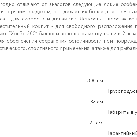
ыгодно отличают от аналогов следующие яркие особе
ки горячим воздухом, что делает их более долговечны
а - для скорости и динамики. Лёгкость - простая к
естительный кокпит - для свободного расположения гр
ке “Хопёр-300” баллоны выполнены из тпу ткани и 2 не
я обеспечения сохранения остойчивости при поврежде
стического, спортивного применения, а также для рыбал
300 см
Грузоподъе
88 см
Габариты в 
25 см.
Гарантийны