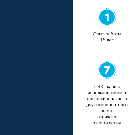
Опыт работы
15 лет
ПВХ-ткани с
использованием п
рофессионального
двухкомпонентного
клея
горячего
отверждения