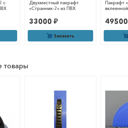
2 с
Двухместный пакрафт
Пакрафт «
ПВХ
«Странник-2» из ПВХ
вклеенной
33000 ₽
49500
Заказать
е товары