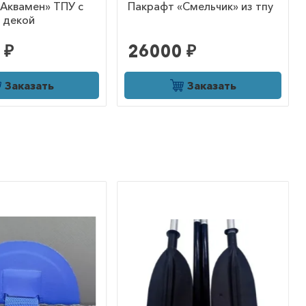
Аквамен» ТПУ с
Пакрафт «Смельчик» из тпу
 декой
 ₽
26000 ₽
Заказать
Заказать