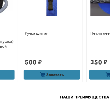
Петля леерная
Весло ба
четырехс
2200мм и
350 ₽
Заказать
НАШИ ПРЕИМУЩЕСТВА