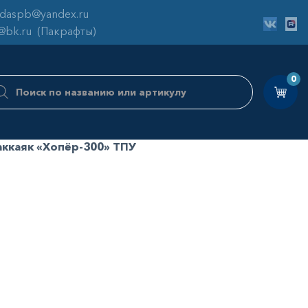
odaspb@yandex.ru
@bk.ru
(Пакрафты)
ск
0
аров
аккаяк «Хопёр-300» ТПУ