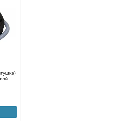
ягушка)
овой