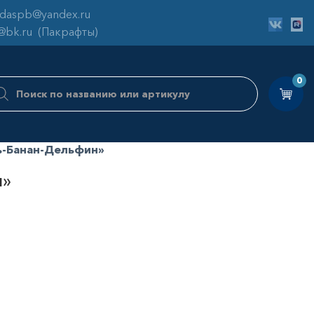
odaspb@yandex.ru
@bk.ru
(Пакрафты)
ск
0
аров
ь-Банан-Дельфин»
н»