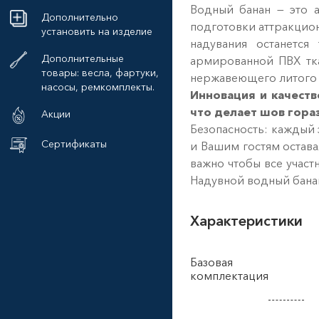
Водный банан — это а
Дополнительно
подготовки аттракциона
установить на изделие
надувания останется
Дополнительные
армированной ПВХ тка
товары: весла, фартуки,
нержавеющего литого 
насосы, ремкомплекты.
Инновация и качест
что делает шов гора
Акции
Безопасность: каждый 
Сертификаты
и Вашим гостям остава
важно чтобы все участ
Надувной водный бана
Характеристики
Базовая
комплектация