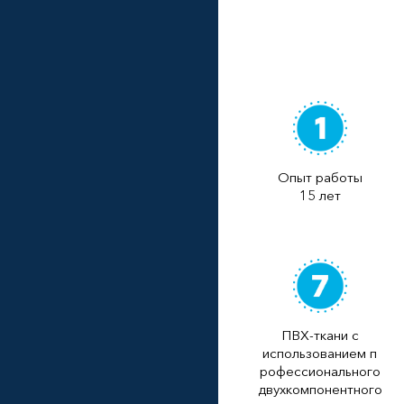
Опыт работы
15 лет
ПВХ-ткани с
использованием п
рофессионального
двухкомпонентного