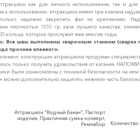
ттракцион как для личного использования, так и дл
 к использованию: аттракцион имеет три клапана надува,
 только надежно закрепить фал на креплениях; На
ни плотностью 1050 гр. кв.м. лучшего качества; элем
D-кольца, которое прослужит вам многие годы.
во: Все швы выполнены сварочным станком (сварка
здо прочнее клеевого.
элемент конструкции аттракциона продуман специалиста
лось только получать удовольствия от катания. НАПОМИ
ники были ознакомлены с техникой безопасности на нем 
н можно дополнительно защитить нижнюю часть баллоно
Аттракцион "Водный банан", Паспорт
изделия, Практичная сумка-конверт,
Количество 
Ремнабор