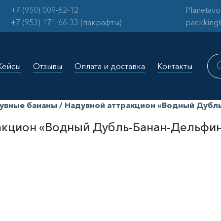
+7 (950) 009-62-12
Planetav
+7 (953) 171-66-33 (пакрафты)
packking
Пои
тов
Кейсы
Отзывы
Оплата и доставка
Контакты
увные бананы
/ Надувной аттракцион «Водный Дубл
акцион «Водный Дубль-Банан-Дельфи