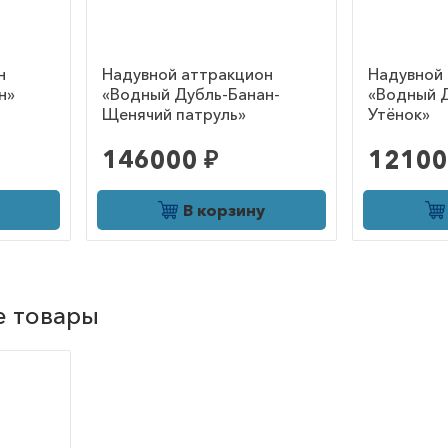
н
Надувной аттракцион
Надувной
н»
«Водный Дубль-Банан-
«Водный 
Щенячий патруль»
Утёнок»
146000 ₽
12100
В корзину
е товары