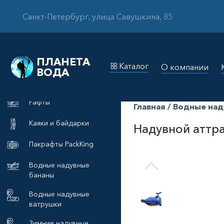
Санкт-Петербург, улица Савушкина, 85
ПЛАНЕТА
Каталог
О компании
ВОДА
Рафты
Главная
/
Водные над
Каяки и байдарки
Надувной аттр
Пакрафты PackKing
Водные надувные
бананы
Водные надувные
ватрушки
Зимние надувные