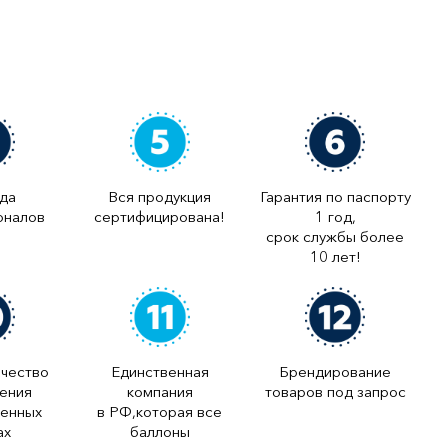
да
Вся продукция
Гарантия по паспорту
оналов
сертифицирована!
1 год,
срок службы более
10 лет!
ачество
Единственная
Брендирование
ления
компания
товаров под запрос
менных
в РФ,которая все
ах
баллоны